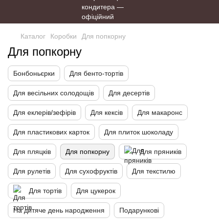
Каталог
Коробки
Для попкорну
Для попкорну
Бонбоньєрки
Для бенто-тортів
Для весільних солодощів
Для десертів
Для еклерів/зефірів
Для кексів
Для макаронс
Для пластикових карток
Для плиток шоколаду
Для пляцків
Для попкорну
Для пряників
Для рулетів
Для сухофруктів
Для текстилю
Для тортів
Для цукерок
На дитяче день народження
Подарункові