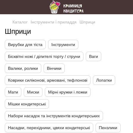
Каталог
Інструменти і приладдя
Шприци
Шприци
Вирубки для тіста
Інструменти
Бісквітні ножі / ділителі торту / струни
Ваги
Валики, ролики
Вінчики
Коврики силіконові, армовані, тефлонові
Лопатки
Мати
Миски
Мірні кружки і ложки
Мішки кондитерські
Набори насадок та інструментів кондитерських
Насадки, перехідники, цвяхи кондитерські
Пензлики