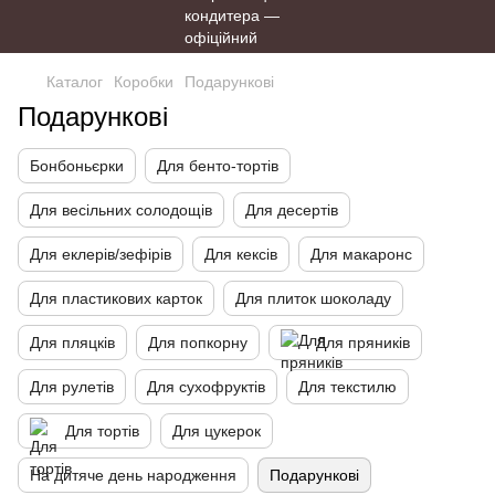
Каталог
Коробки
Подарункові
Подарункові
Бонбоньєрки
Для бенто-тортів
Для весільних солодощів
Для десертів
Для еклерів/зефірів
Для кексів
Для макаронс
Для пластикових карток
Для плиток шоколаду
Для пляцків
Для попкорну
Для пряників
Для рулетів
Для сухофруктів
Для текстилю
Для тортів
Для цукерок
На дитяче день народження
Подарункові