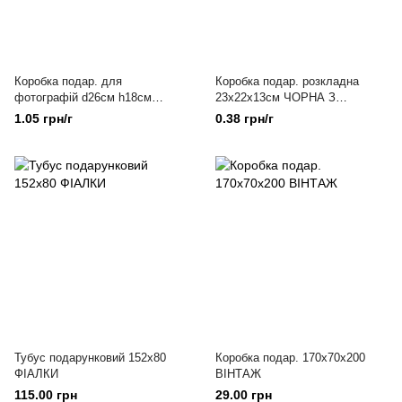
Коробка подар. для
Коробка подар. розкладна
фотографій d26см h18см
23х22х13см ЧОРНА З
КРАФТ
ЗОЛОТОМ
1.05 грн/г
0.38 грн/г
Тубус подарунковий 152х80
Коробка подар. 170х70х200
ФІАЛКИ
ВІНТАЖ
115.00 грн
29.00 грн