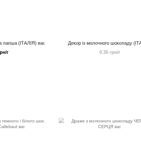
лапша (ІТАЛІЯ) ваг.
Декор із молочного шоколаду (ІТ
грн/г
0.35 грн/г