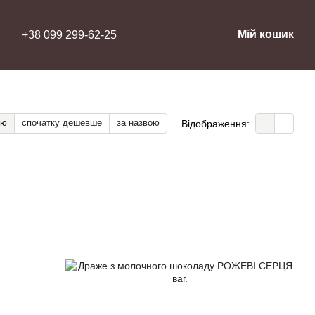
Мій кошик
+38 099 299-62-25
тю
спочатку дешевше
за назвою
Відображення: