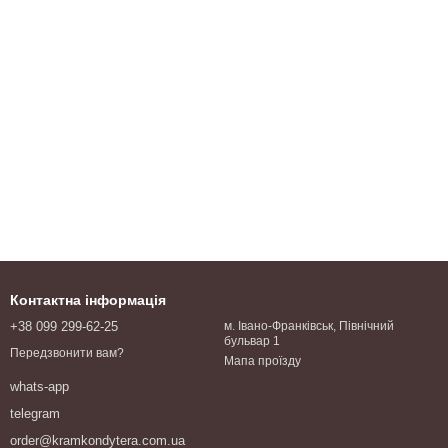
Контактна інформація
+38 099 299-62-25
м. Івано-Франківськ, Північний
бульвар 1
Передзвонити вам?
Мапа проїзду
whats-app
telegram
order@kramkondytera.com.ua