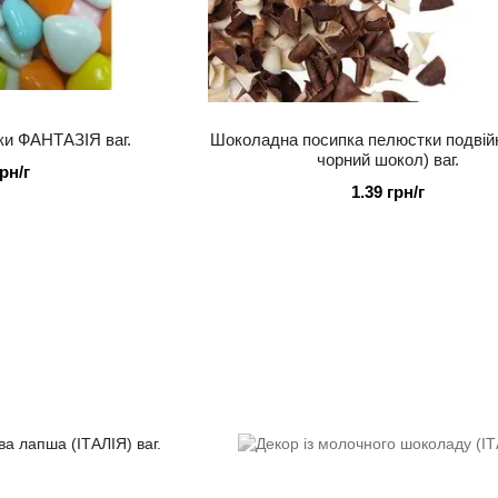
ки ФАНТАЗІЯ ваг.
Шоколадна посипка пелюстки подвійні
чорний шокол) ваг.
грн/г
1.39 грн/г