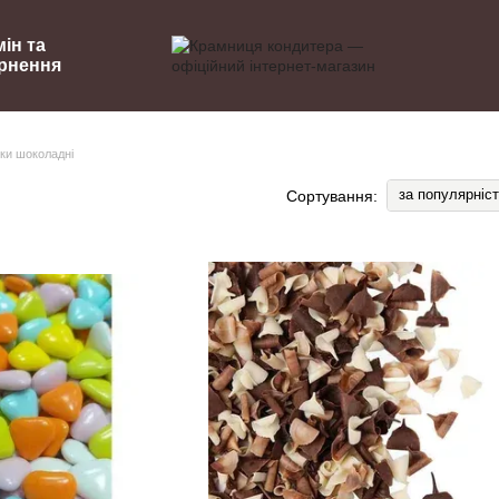
ін та
рнення
ки шоколадні
за популярніс
Сортування: