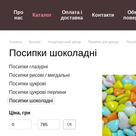
Перейти до основного контенту
Про
Оплата і
Обм
Каталог
Контакти
нас
доставка
пове
Головна
Каталог
Кондитерський декор
Посипки для декору
Посип
Посипки шоколадні
Посипки глазурні
Посипки рисові / мигдальні
Посипки цукрові
Посипки цукрові перлини
Посипки шоколадні
Ціна, грн
Від Ціна, грн
До Ціна, грн
ОК