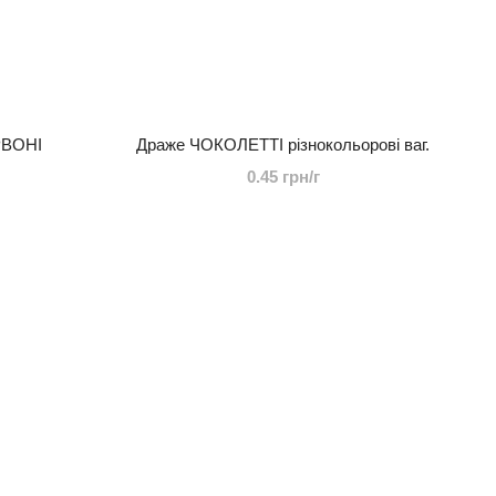
РВОНІ
Драже ЧОКОЛЕТТІ різнокольорові ваг.
0.45 грн/г