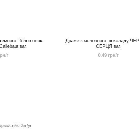
емного і білого шок.
Драже з молочного шоколаду ЧЕ
llebaut ваг.
СЕРЦЯ ваг.
грн/г
0.49 грн/г