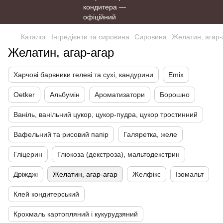
Каталог
Інгредієнти та сировина
Сировина
Желатин, агар-
Желатин, агар-агар
Харчові барвники гелеві та сухі, кандурини
Emix
Oetker
Альбумін
Ароматизатори
Борошно
Ваніль, ванільний цукор, цукор-пудра, цукор тростинний
Вафельний та рисовий папір
Галяретка, желе
Гліцерин
Глюкоза (декстроза), мальтодекстрин
Дріжджі
Желатин, агар-агар
Желфікс
Ізомальт
Клей кондитерський
Крохмаль картопляний і кукурудзяний