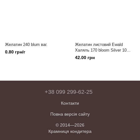
Желатин 240 blum ваг.
Желатин листовий Ewald
Халяль 170 bloom Silver 10
0.80 грн/г
листів
42.00 грн
+38 099 299-62-25
Контакти
Повна версія сайту
© 2014—2026
Крамниця кондитера