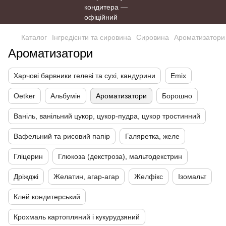
Каталог
Інгредієнти та сировина
Сировина
Ароматизатори
Ароматизатори
Харчові барвники гелеві та сухі, кандурини
Emix
Oetker
Альбумін
Ароматизатори
Борошно
Ваніль, ванільний цукор, цукор-пудра, цукор тростинний
Вафельний та рисовий папір
Галяретка, желе
Гліцерин
Глюкоза (декстроза), мальтодекстрин
Дріжджі
Желатин, агар-агар
Желфікс
Ізомальт
Клей кондитерський
Крохмаль картопляний і кукурудзяний