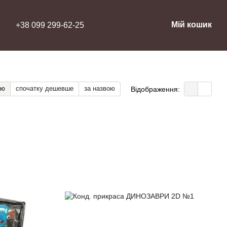
Мій кошик
+38 099 299-62-25
тю
спочатку дешевше
за назвою
Відображення: