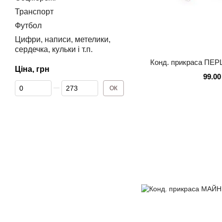
Транспорт
Футбол
Цифри, написи, метелики,
сердечка, кульки і т.п.
Конд. прикраса П
Ціна, грн
99.00
Від Ціна, грн
До Ціна, грн
ОК