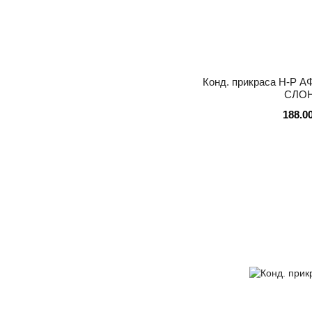
Конд. прикраса Н-Р А
СЛО
188.0