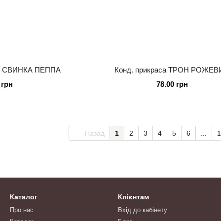
-Р СВИНКА ПЕППА
Конд. прикраса ТРОН РОЖЕ
 грн
78.00 грн
Назад
1
2
3
4
5
6
...
1
Каталог
Клієнтам
Про нас
Вхід до кабінету