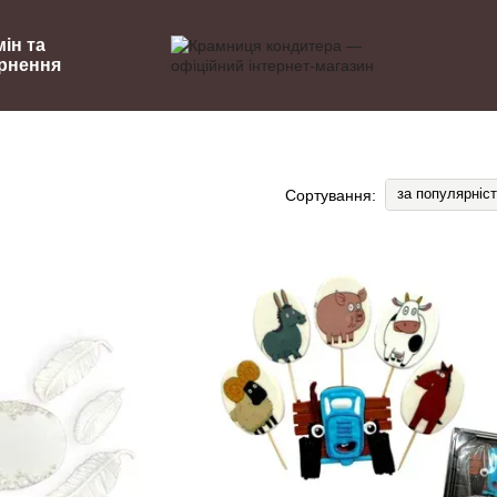
ін та
рнення
за популярніс
Сортування: