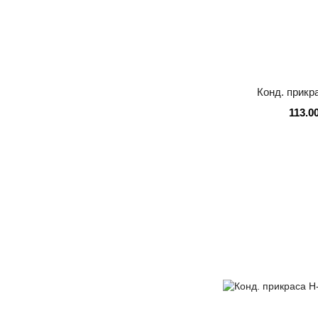
Конд. прик
113.0