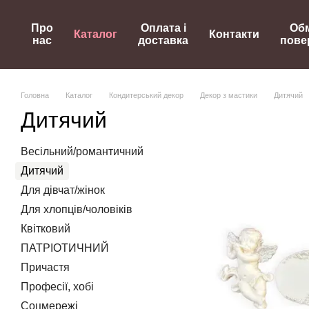
Перейти до основного контенту
Про
Оплата і
Обм
Каталог
Контакти
нас
доставка
пове
Головна
Каталог
Кондитерський декор
Декор з мастики
Дитячий
Дитячий
Весільний/романтичний
Дитячий
Для дівчат/жінок
Для хлопців/чоловіків
Квітковий
ПАТРІОТИЧНИЙ
Причастя
Професії, хобі
Соцмережі