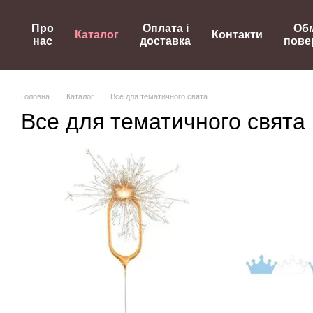
Перейти до основного контенту
Про
Оплата і
Обм
Каталог
Контакти
нас
доставка
пове
Головна
Каталог
Все для тематичного свята
Все для тематичного свята