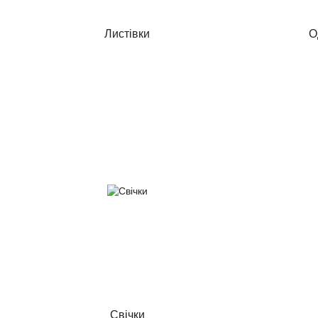
Листівки
О
Свічки