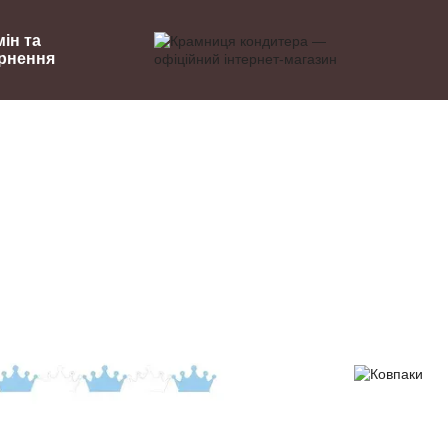
ін та
рнення