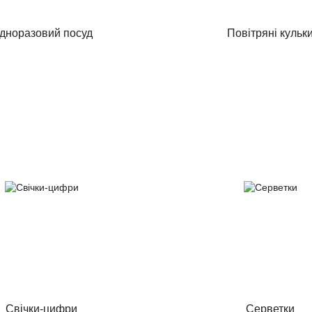
дноразовий посуд
Повітряні кульк
Свічки-цифри
Серветки