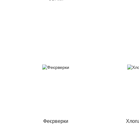
Феєрверки
Хлопа