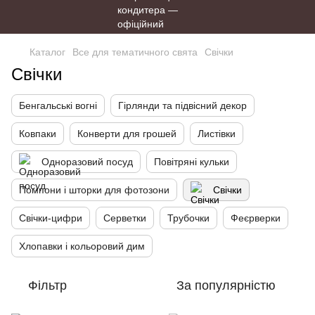
Каталог
Все для тематичного свята
Свічки
Свічки
Бенгальські вогні
Гірлянди та підвісний декор
Ковпаки
Конверти для грошей
Листівки
Одноразовий посуд
Повітряні кульки
Помпони і шторки для фотозони
Свічки
Свічки-цифри
Серветки
Трубочки
Феєрверки
Хлопавки і кольоровий дим
Фільтр
За популярністю