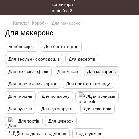
Каталог
Коробки
Для макаронс
Для макаронс
Бонбоньєрки
Для бенто-тортів
Для весільних солодощів
Для десертів
Для еклерів/зефірів
Для кексів
Для макаронс
Для пластикових карток
Для плиток шоколаду
Для пляцків
Для попкорну
Для пряників
Для рулетів
Для сухофруктів
Для текстилю
Для тортів
Для цукерок
На дитяче день народження
Подарункові