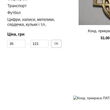
Транспорт
Футбол
Цифри, написи, метелики,
сердечка, кульки і т.п.
Конд. прикр
Ціна, грн
51.00
Від Ціна, грн
До Ціна, грн
ОК