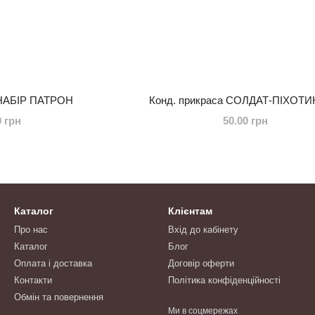
 НАБІР ПАТРОН
Конд. прикраса СОЛДАТ-ПІХОТ
0 грн
50.00 грн
Каталог
Клієнтам
Про нас
Вхід до кабінету
Каталог
Блог
Оплата і доставка
Договір оферти
Контакти
Політика конфіденційності
Обмін та повернення
Ми в соцмережах