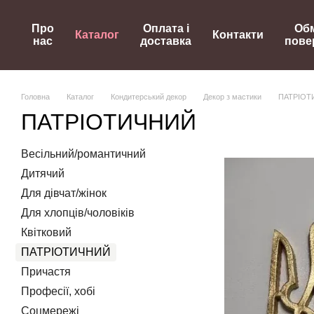
Перейти до основного контенту
Про
Оплата і
Обм
Каталог
Контакти
нас
доставка
пове
Головна
Каталог
Кондитерський декор
Декор з мастики
ПАТРІОТ
ПАТРІОТИЧНИЙ
Весільний/романтичний
Дитячий
Для дівчат/жінок
Для хлопців/чоловіків
Квітковий
ПАТРІОТИЧНИЙ
Причастя
Професії, хобі
Соцмережі