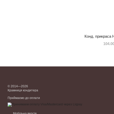
Конд. прикраса
104.0
© 2014—2026
Крамниця кондитера
Приймаємо до оплати
Мобільна версія