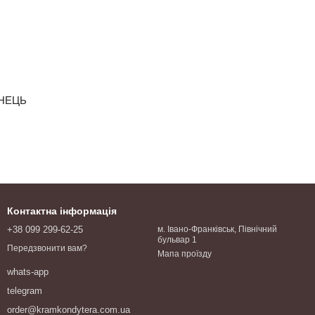
ИНЕЦЬ
Контактна інформація
+38 099 299-62-25
м. Івано-Франківськ, Північний
бульвар 1
Передзвонити вам?
Мапа проїзду
whats-app
telegram
order@kramkondytera.com.ua