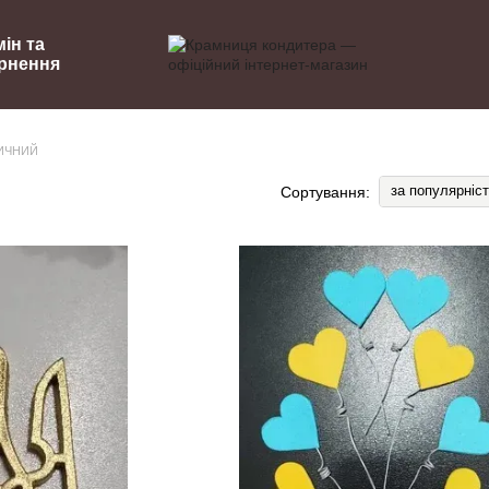
ін та
рнення
ИЧНИЙ
за популярніс
Сортування: