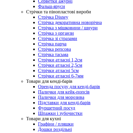
Серветки ажурні
Фальш-яруси
Стрічки та пінопластові вироби
Стрічка Disney
Стрічка декоративна новорічна
Стрічка з мішковини / шнури
Стрічка з органзи
Стрічка зі стразами
Стрічка парча
Стрічка репсова
Стрічка тасьма
Стрічки атласні 1,2см
Стрічки атласні 2,5см
Стрічки атласні 5см
Стрічки атласні 6-7мм
Товари для кенді-барів
Оренда посуду для кенді-барів
Палички для кейк-попсів
Палички для морозива
Підставки для кенді-барів
Фуршетний посуд
Шпажки і зубочистки
Товари для кухні
Графіни / пляшки
Дошки роздільні