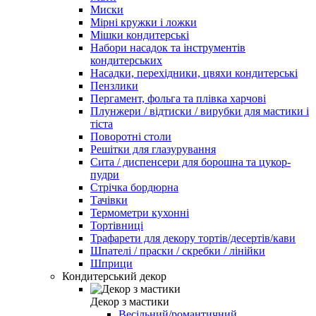
Миски
Мірні кружки і ложки
Мішки кондитерські
Набори насадок та інструментів
кондитерських
Насадки, перехідники, цвяхи кондитерські
Пензлики
Пергамент, фольга та плівка харчові
Плунжери / відтиски / вирубки для мастики і
тіста
Поворотні столи
Решітки для глазурування
Сита / диспенсери для борошна та цукор-
пудри
Стрічка бордюрна
Тачівки
Термометри кухонні
Тортівниці
Трафарети для декору тортів/десертів/кави
Шпателі / праски / скребки / лінійки
Шприци
Кондитерський декор
Декор з мастики
Весільний/романтичний