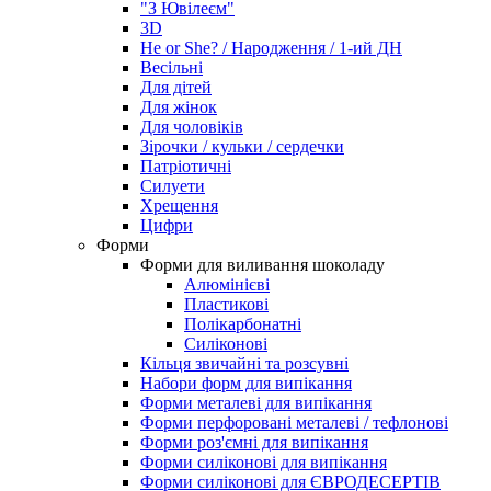
"З Ювілеєм"
3D
He or She? / Народження / 1-ий ДН
Весільні
Для дітей
Для жінок
Для чоловіків
Зірочки / кульки / сердечки
Патріотичні
Силуети
Хрещення
Цифри
Форми
Форми для виливання шоколаду
Алюмінієві
Пластикові
Полікарбонатні
Силіконові
Кільця звичайні та розсувні
Набори форм для випікання
Форми металеві для випікання
Форми перфоровані металеві / тефлонові
Форми роз'ємні для випікання
Форми силіконові для випікання
Форми силіконові для ЄВРОДЕСЕРТІВ