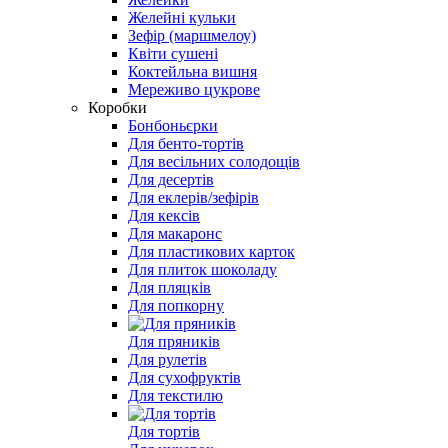
Желейні кульки
Зефір (маршмелоу)
Квіти сушені
Коктейльна вишня
Мереживо цукрове
Коробки
Бонбоньєрки
Для бенто-тортів
Для весільних солодощів
Для десертів
Для еклерів/зефірів
Для кексів
Для макаронс
Для пластикових карток
Для плиток шоколаду
Для пляцків
Для попкорну
Для пряників
Для рулетів
Для сухофруктів
Для текстилю
Для тортів