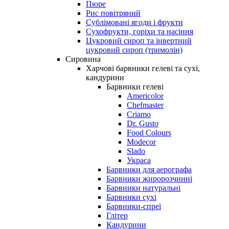
Пюре
Рис повітряний
Сублімовані ягоди і фрукти
Сухофрукти, горіхи та насіння
Цукровий сироп та інвертний
цукровий сироп (тримолін)
Сировина
Харчові барвники гелеві та сухі,
кандурини
Барвники гелеві
Americolor
Chefmaster
Criamo
Dr. Gusto
Food Colours
Modecor
Slado
Украса
Барвники для аерографа
Барвники жиророзчинні
Барвники натуральні
Барвники сухі
Барвники-спреї
Глітер
Кандурини