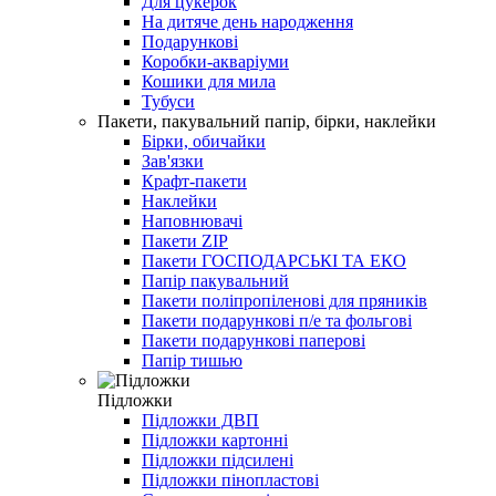
Для цукерок
На дитяче день народження
Подарункові
Коробки-акваріуми
Кошики для мила
Тубуси
Пакети, пакувальний папір, бірки, наклейки
Бірки, обичайки
Зав'язки
Крафт-пакети
Наклейки
Наповнювачі
Пакети ZIP
Пакети ГОСПОДАРСЬКІ ТА ЕКО
Папір пакувальний
Пакети поліпропіленові для пряників
Пакети подарункові п/е та фольгові
Пакети подарункові паперові
Папір тишью
Підложки
Підложки ДВП
Підложки картонні
Підложки підсилені
Підложки пінопластові