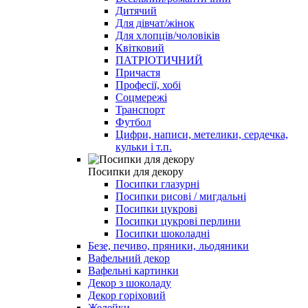
Дитячий
Для дівчат/жінок
Для хлопців/чоловіків
Квітковий
ПАТРІОТИЧНИЙ
Причастя
Професії, хобі
Соцмережі
Транспорт
Футбол
Цифри, написи, метелики, сердечка,
кульки і т.п.
Посипки для декору
Посипки глазурні
Посипки рисові / мигдальні
Посипки цукрові
Посипки цукрові перлини
Посипки шоколадні
Безе, печиво, пряники, льодяники
Вафельний декор
Вафельні картинки
Декор з шоколаду
Декор горіховий
Желейки