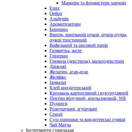
Маркери та фломастери харчові
Emix
Oetker
Альбумін
Ароматизатори
Борошно
Ваніль, ванільний цукор, цукор-пудра,
цукор тростинний
Вафельний та рисовий папір
Галяретка, желе
Гліцерин
Глюкоза (декстроза), мальтодекстрин
Дріжджі
Желатин, агар-агар
Желфікс
Ізомальт
Клей кондитерський
Крохмаль картопляний і кукурудзяний
Пектин яблучний, апельсиновий, NH
Пудинги
Розпушувачі, згущувачі
Спеції
Сухі порошки та кондитерські суміші
Чай Матча
Інструменти і приладдя