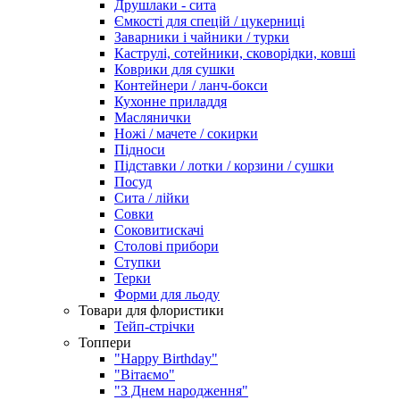
Друшлаки - сита
Ємкості для спецій / цукерниці
Заварники і чайники / турки
Каструлі, сотейники, сковорідки, ковші
Коврики для сушки
Контейнери / ланч-бокси
Кухонне приладдя
Маслянички
Ножі / мачете / сокирки
Підноси
Підставки / лотки / корзини / сушки
Посуд
Сита / лійки
Совки
Соковитискачі
Столові прибори
Ступки
Терки
Форми для льоду
Товари для флористики
Тейп-стрічки
Топпери
"Happy Birthday"
"Вітаємо"
"З Днем народження"