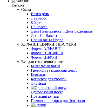
Каталог
Свята
Великдень
1 вересня
8 березня
Halloween
День Незалежності і День Захисника
День Св.Валентина
Новий рік та Різдво
АЛФАВІТ, ЦИФРИ, ПІВСФЕРИ
Форми АЛФАВІТ
Форми ПІВСФЕРИ
Форми ЦИФРИ
Все для тематичного свята
Бенгальські вогні
Гірлянди та підвісний декор
Ковпаки
Конверти для грошей
Листівки
Одноразовий посуд
Повітряні кульки
Помпони і шторки для фотозони