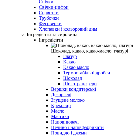
Свічки
Свічки-цифри
Серветки
Трубочки
Феєрверки
Хлопавки і кольоровий дим
Інгредієнти та сировина
Інгредієнти
Шоколад, какао, какао-масло, глазурі
Глазур
Какао
Какао-масло
Термостабільні дробси
Шоколад
Шокотрансфери
Вершки кондитерські
Декоргелі
Згущене молоко
Крем-сир
Масло
Мастика
Наповнювачі
Печиво і напівфабрикати
Повидло і джеми