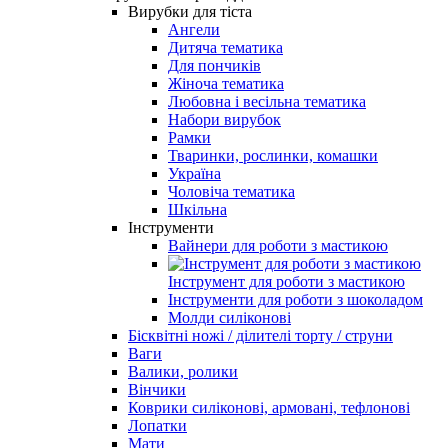
Вирубки для тіста
Ангели
Дитяча тематика
Для пончиків
Жіноча тематика
Любовна і весільна тематика
Набори вирубок
Рамки
Тваринки, рослинки, комашки
Україна
Чоловіча тематика
Шкільна
Інструменти
Вайнери для роботи з мастикою
Інструмент для роботи з мастикою
Інструменти для роботи з шоколадом
Молди силіконові
Бісквітні ножі / ділителі торту / струни
Ваги
Валики, ролики
Вінчики
Коврики силіконові, армовані, тефлонові
Лопатки
Мати