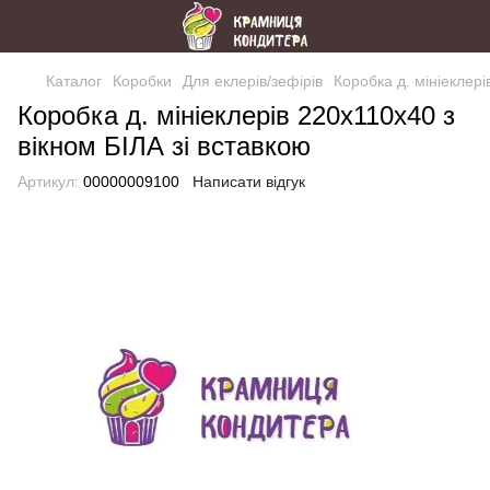
Каталог
Коробки
Для еклерів/зефірів
Коробка д. мініеклері
Коробка д. мініеклерів 220х110х40 з
вікном БІЛА зі вставкою
Артикул:
00000009100
Написати відгук