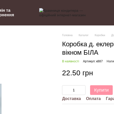
ін та
рнення
Головна
Каталог
Коробки
Дл
Коробка д. еклер
вікном БІЛА
В наявності
Артикул: к887
Напи
22.50 грн
Купити
Доставка
Оплата
Гар