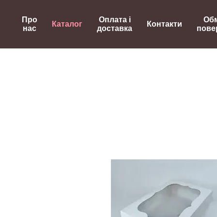
Перейти до основного контенту
Про
Оплата і
Обм
Каталог
Контакти
нас
доставка
пове