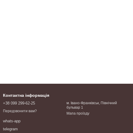
Контактна інформація
+38 099 299-62-25
м. Івано-Франківськ, Північний
бульвар 1
Передзвонити вам?
Мапа проїзду
whats-app
telegram