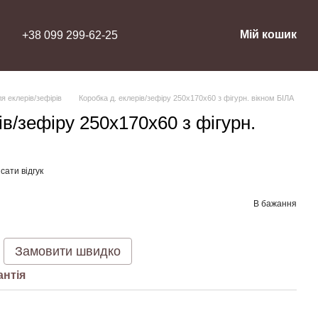
Мій кошик
+38 099 299-62-25
я еклерів/зефірів
Коробка д. еклерів/зефіру 250х170х60 з фігурн. вікном БІЛА
ів/зефіру 250х170х60 з фігурн.
сати відгук
В бажання
Замовити швидко
антія