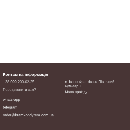
Контактна інформація
+38 099 299-62-25
м. Івано-Франківськ, Північний
бульвар 1
Передзвонити вам?
Мапа проїзду
whats-app
telegram
order@kramkondytera.com.ua