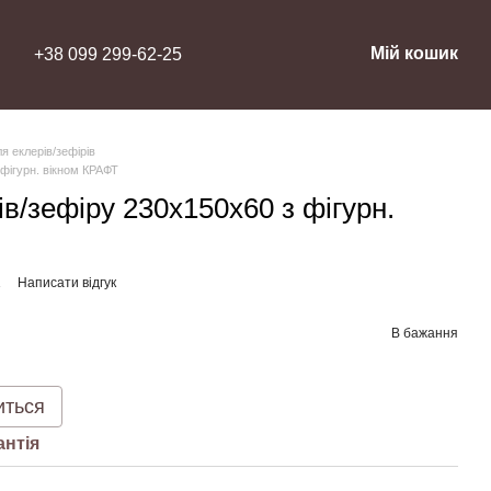
Мій кошик
+38 099 299-62-25
я еклерів/зефірів
 фігурн. вікном КРАФТ
ів/зефіру 230х150х60 з фігурн.
1
Написати відгук
В бажання
иться
антія