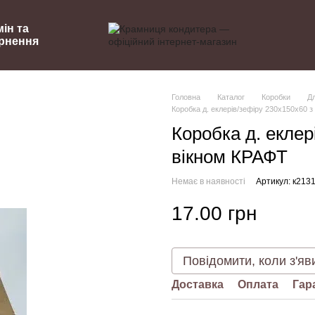
ін та
рнення
Головна
Каталог
Коробки
Дл
Коробка д. еклерів/зефіру 230х150х60 з
Коробка д. еклер
вікном КРАФТ
Немає в наявності
Артикул: к213
17.00 грн
Повідомити, коли з'яв
Доставка
Оплата
Гар