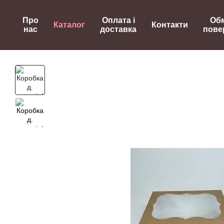
Перейти до основного контенту
Про
Оплата і
Обм
Каталог
Контакти
нас
доставка
пове