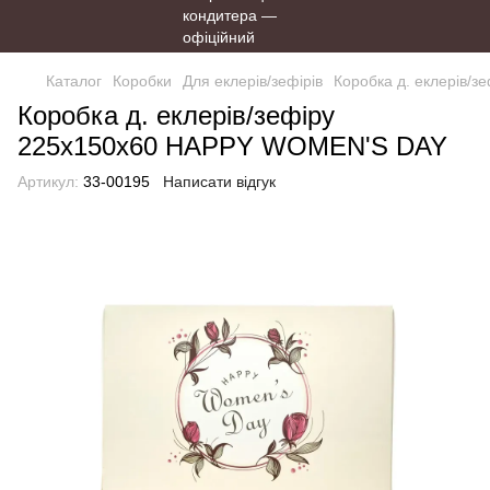
Каталог
Коробки
Для еклерів/зефірів
Коробка д. еклерів/
Коробка д. еклерів/зефіру
225х150х60 HAPPY WOMEN'S DAY
Артикул:
33-00195
Написати відгук