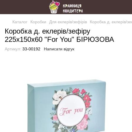
Каталог
Коробки
Для еклерів/зефірів
Коробка д. еклерів/з
Коробка д. еклерів/зефіру
225х150х60 "For You" БІРЮЗОВА
Артикул:
33-00192
Написати відгук