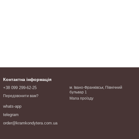
Контактна інформація
+38 099 299-62-25
м. Івано-Франківськ, Північний
бульвар 1
Передзвонити вам?
Мапа проїзду
whats-app
telegram
order@kramkondytera.com.ua