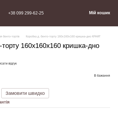
Мій кошик
+38 099 299-62-25
я бенто-тортів
Коробка д. бенто-торту 160х160х160 кришка-дно КРАФТ
о-торту 160х160х160 кришка-дно
сати відгук
В бажання
Замовити швидко
антія