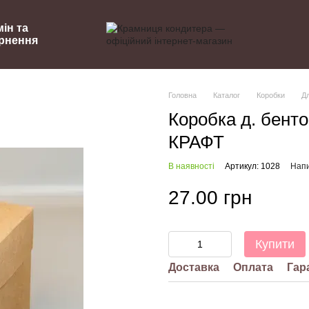
ін та
рнення
Головна
Каталог
Коробки
Дл
Коробка д. бент
КРАФТ
В наявності
Артикул: 1028
Напи
27.00 грн
Купити
Доставка
Оплата
Гар