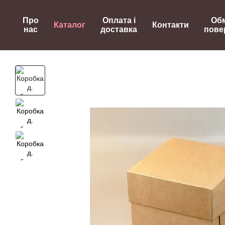
Перейти до основного контенту
Про
Оплата і
Обм
Каталог
Контакти
нас
доставка
пове